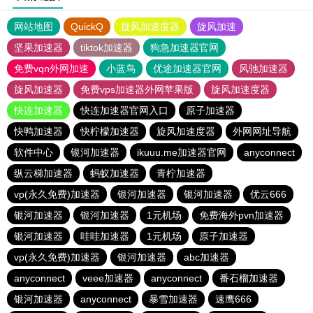
网站地图
QuickQ
旋风加速度器
旋风加速
坚果加速器
tiktok加速器
狗急加速器官网
免费vqn外网加速
小蓝鸟
优途加速器官网
风驰加速器
旋风加速器
免费vps加速器外网苹果版
旋风加速度器
快连加速器
快连加速器官网入口
原子加速器
快鸭加速器
快柠檬加速器
旋风加速度器
外网网址导航
软件中心
银河加速器
ikuuu.me加速器官网
anyconnect
纵云梯加速器
蚂蚁加速器
青柠加速器
vp(永久免费)加速器
银河加速器
银河加速器
优云666
银河加速器
银河加速器
1元机场
免费海外pvn加速器
银河加速器
哇哇加速器
1元机场
原子加速器
vp(永久免费)加速器
银河加速器
abc加速器
anyconnect
veee加速器
anyconnect
番石榴加速器
银河加速器
anyconnect
暴雪加速器
速鹰666