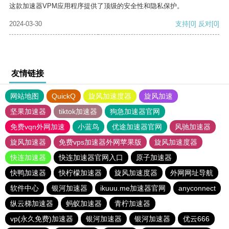
这款加速器VPM应用程序提供了顶级的安全性和隐私保护。
2024-03-30
支持
[0]
反对
[0]
友情链接
网站地图
QuickQ
旋风加速度器
旋风加速
坚果加速器
tiktok加速器
狗急加速器官网
免费vqn外网加速
小蓝鸟
优途加速器官网
风驰加速器
旋风加速器
免费vps加速器外网苹果版
旋风加速度器
快连加速器
快连加速器官网入口
原子加速器
快鸭加速器
快柠檬加速器
旋风加速度器
外网网址导航
软件中心
银河加速器
ikuuu.me加速器官网
anyconnect
纵云梯加速器
蚂蚁加速器
青柠加速器
vp(永久免费)加速器
银河加速器
银河加速器
优云666