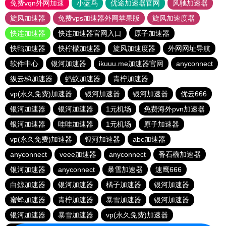
免费vqn外网加速
小蓝鸟
优途加速器官网
风驰加速器
旋风加速器
免费vps加速器外网苹果版
旋风加速度器
快连加速器
快连加速器官网入口
原子加速器
快鸭加速器
快柠檬加速器
旋风加速度器
外网网址导航
软件中心
银河加速器
ikuuu.me加速器官网
anyconnect
纵云梯加速器
蚂蚁加速器
青柠加速器
vp(永久免费)加速器
银河加速器
银河加速器
优云666
银河加速器
银河加速器
1元机场
免费海外pvn加速器
银河加速器
哇哇加速器
1元机场
原子加速器
vp(永久免费)加速器
银河加速器
abc加速器
anyconnect
veee加速器
anyconnect
番石榴加速器
银河加速器
anyconnect
暴雪加速器
速鹰666
白鲸加速器
银河加速器
橘子加速器
银河加速器
蜜蜂加速器
青柠加速器
暴雪加速器
银河加速器
银河加速器
暴雪加速器
vp(永久免费)加速器