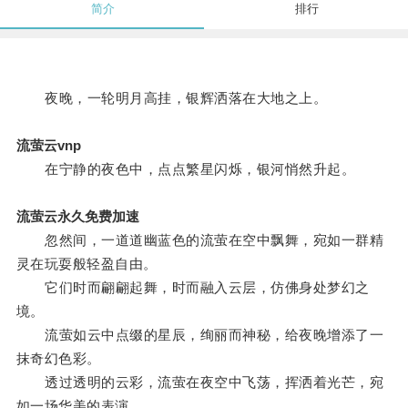
简介
排行
夜晚，一轮明月高挂，银辉洒落在大地之上。
流萤云vnp
在宁静的夜色中，点点繁星闪烁，银河悄然升起。
流萤云永久免费加速
忽然间，一道道幽蓝色的流萤在空中飘舞，宛如一群精
灵在玩耍般轻盈自由。
它们时而翩翩起舞，时而融入云层，仿佛身处梦幻之
境。
流萤如云中点缀的星辰，绚丽而神秘，给夜晚增添了一
抹奇幻色彩。
透过透明的云彩，流萤在夜空中飞荡，挥洒着光芒，宛
如一场华美的表演。