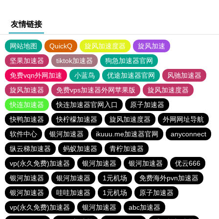
友情链接
网站地图
QuickQ
旋风加速度器
旋风加速
坚果加速器
tiktok加速器
狗急加速器官网
免费vqn外网加速
小蓝鸟
优途加速器官网
风驰加速器
旋风加速器
免费vps加速器外网苹果版
旋风加速度器
快连加速器
快连加速器官网入口
原子加速器
快鸭加速器
快柠檬加速器
旋风加速度器
外网网址导航
软件中心
银河加速器
ikuuu.me加速器官网
anyconnect
纵云梯加速器
蚂蚁加速器
青柠加速器
vp(永久免费)加速器
银河加速器
银河加速器
优云666
银河加速器
银河加速器
1元机场
免费海外pvn加速器
银河加速器
哇哇加速器
1元机场
原子加速器
vp(永久免费)加速器
银河加速器
abc加速器