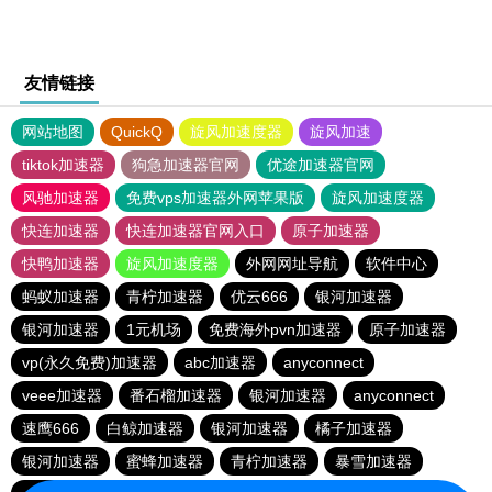
友情链接
网站地图
QuickQ
旋风加速度器
旋风加速
tiktok加速器
狗急加速器官网
优途加速器官网
风驰加速器
免费vps加速器外网苹果版
旋风加速度器
快连加速器
快连加速器官网入口
原子加速器
快鸭加速器
旋风加速度器
外网网址导航
软件中心
蚂蚁加速器
青柠加速器
优云666
银河加速器
银河加速器
1元机场
免费海外pvn加速器
原子加速器
vp(永久免费)加速器
abc加速器
anyconnect
veee加速器
番石榴加速器
银河加速器
anyconnect
速鹰666
白鲸加速器
银河加速器
橘子加速器
银河加速器
蜜蜂加速器
青柠加速器
暴雪加速器