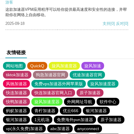
游客
这款加速器VPM应用程序可以给你提供最高速度和安全性的连接，并帮
助你在网络上自由移动。
2025-09-18
支持
[0]
反对
[0]
友情链接
网站地图
QuickQ
旋风加速度器
旋风加速
tiktok加速器
狗急加速器官网
优途加速器官网
风驰加速器
免费vps加速器外网苹果版
旋风加速度器
快连加速器
快连加速器官网入口
原子加速器
快鸭加速器
旋风加速度器
外网网址导航
软件中心
蚂蚁加速器
青柠加速器
优云666
银河加速器
银河加速器
1元机场
免费海外pvn加速器
原子加速器
vp(永久免费)加速器
abc加速器
anyconnect