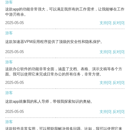
游客
这款app的功能非常强大，可以满足我所有的工作需求，让我能够在工作
中游刃有余。
2025-05-05
支持
[0]
反对
[0]
游客
这款加速器VPM应用程序提供了顶级的安全性和隐私保护。
2025-05-05
支持
[0]
反对
[0]
游客
这款办公软件的功能非常全面，涵盖了文档、表格、演示文稿等各个方
面。我可以使用它来完成日常办公的所有任务，非常方便。
2025-05-05
支持
[0]
反对
[0]
游客
这款app就像我的私人导师，带领我探索知识的奥秘。
2025-05-05
支持
[0]
反对
[0]
游客
这款软件非常实用，可以帮助我解决很多问题。比如，我可以使用它来