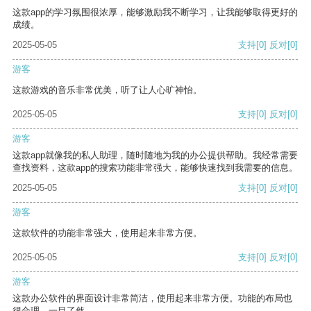
这款app的学习氛围很浓厚，能够激励我不断学习，让我能够取得更好的
成绩。
2025-05-05
支持
[0]
反对
[0]
游客
这款游戏的音乐非常优美，听了让人心旷神怡。
2025-05-05
支持
[0]
反对
[0]
游客
这款app就像我的私人助理，随时随地为我的办公提供帮助。我经常需要
查找资料，这款app的搜索功能非常强大，能够快速找到我需要的信息。
2025-05-05
支持
[0]
反对
[0]
游客
这款软件的功能非常强大，使用起来非常方便。
2025-05-05
支持
[0]
反对
[0]
游客
这款办公软件的界面设计非常简洁，使用起来非常方便。功能的布局也
很合理，一目了然。