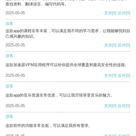
查找资料、翻译语言、编写代码等。
2025-05-05
支持
[0]
反对
[0]
游客
这款app的课程非常丰富，可以满足我不同的学习需求，让我能够找到自
己感兴趣的知识。
2025-05-05
支持
[0]
反对
[0]
游客
这款加速器VPM应用程序可以给你提供全球覆盖和最高安全性的连接。
2025-05-05
支持
[0]
反对
[0]
游客
这款app的音乐资源非常优质，可以让我尽情享受音乐的魅力。
2025-05-05
支持
[0]
反对
[0]
游客
这款软件的功能非常全面，可以满足我所有需求。