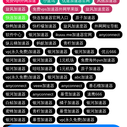
免费vqn外网加速
小蓝鸟
优途加速器官网
风驰加速器
旋风加速器
免费vps加速器外网苹果版
旋风加速度器
快连加速器
快连加速器官网入口
原子加速器
快鸭加速器
快柠檬加速器
旋风加速度器
外网网址导航
软件中心
银河加速器
ikuuu.me加速器官网
anyconnect
纵云梯加速器
蚂蚁加速器
青柠加速器
vp(永久免费)加速器
银河加速器
银河加速器
优云666
银河加速器
银河加速器
1元机场
免费海外pvn加速器
银河加速器
哇哇加速器
1元机场
原子加速器
vp(永久免费)加速器
银河加速器
abc加速器
anyconnect
veee加速器
anyconnect
番石榴加速器
银河加速器
anyconnect
暴雪加速器
速鹰666
白鲸加速器
银河加速器
橘子加速器
银河加速器
蜜蜂加速器
青柠加速器
暴雪加速器
银河加速器
银河加速器
暴雪加速器
vp(永久免费)加速器