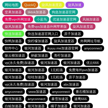
网站地图
QuickQ
旋风加速度器
旋风加速
坚果加速器
tiktok加速器
狗急加速器官网
免费vqn外网加速
小蓝鸟
优途加速器官网
风驰加速器
旋风加速器
免费vps加速器外网苹果版
旋风加速度器
快连加速器
快连加速器官网入口
原子加速器
快鸭加速器
快柠檬加速器
旋风加速度器
外网网址导航
软件中心
银河加速器
ikuuu.me加速器官网
anyconnect
纵云梯加速器
蚂蚁加速器
青柠加速器
vp(永久免费)加速器
银河加速器
银河加速器
优云666
银河加速器
银河加速器
1元机场
免费海外pvn加速器
银河加速器
哇哇加速器
1元机场
原子加速器
vp(永久免费)加速器
银河加速器
abc加速器
anyconnect
veee加速器
anyconnect
番石榴加速器
银河加速器
anyconnect
暴雪加速器
速鹰666
白鲸加速器
银河加速器
橘子加速器
银河加速器