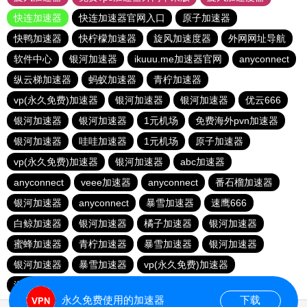
快连加速器
快连加速器官网入口
原子加速器
快鸭加速器
快柠檬加速器
旋风加速度器
外网网址导航
软件中心
银河加速器
ikuuu.me加速器官网
anyconnect
纵云梯加速器
蚂蚁加速器
青柠加速器
vp(永久免费)加速器
银河加速器
银河加速器
优云666
银河加速器
银河加速器
1元机场
免费海外pvn加速器
银河加速器
哇哇加速器
1元机场
原子加速器
vp(永久免费)加速器
银河加速器
abc加速器
anyconnect
veee加速器
anyconnect
番石榴加速器
银河加速器
anyconnect
暴雪加速器
速鹰666
白鲸加速器
银河加速器
橘子加速器
银河加速器
蜜蜂加速器
青柠加速器
暴雪加速器
银河加速器
银河加速器
暴雪加速器
vp(永久免费)加速器
海外梯子官网
永久免费使用的加速器
下载