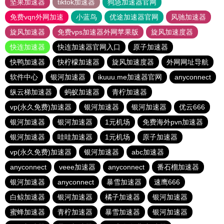
坚果加速器
tiktok加速器
狗急加速器官网
免费vqn外网加速
小蓝鸟
优途加速器官网
风驰加速器
旋风加速器
免费vps加速器外网苹果版
旋风加速度器
快连加速器
快连加速器官网入口
原子加速器
快鸭加速器
快柠檬加速器
旋风加速度器
外网网址导航
软件中心
银河加速器
ikuuu.me加速器官网
anyconnect
纵云梯加速器
蚂蚁加速器
青柠加速器
vp(永久免费)加速器
银河加速器
银河加速器
优云666
银河加速器
银河加速器
1元机场
免费海外pvn加速器
银河加速器
哇哇加速器
1元机场
原子加速器
vp(永久免费)加速器
银河加速器
abc加速器
anyconnect
veee加速器
anyconnect
番石榴加速器
银河加速器
anyconnect
暴雪加速器
速鹰666
白鲸加速器
银河加速器
橘子加速器
银河加速器
蜜蜂加速器
青柠加速器
暴雪加速器
银河加速器