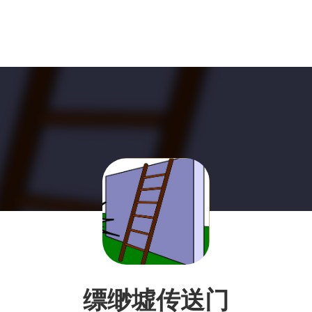
缥缈墟传送门