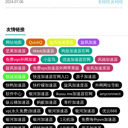
2024-07-06
支持
[0]
反对
[0]
友情链接
网站地图
QuickQ
旋风加速度器
旋风加速
坚果加速器
tiktok加速器
狗急加速器官网
免费vqn外网加速
小蓝鸟
优途加速器官网
风驰加速器
旋风加速器
免费vps加速器外网苹果版
旋风加速度器
快连加速器
快连加速器官网入口
原子加速器
快鸭加速器
快柠檬加速器
旋风加速度器
外网网址导航
软件中心
银河加速器
ikuuu.me加速器官网
anyconnect
纵云梯加速器
蚂蚁加速器
青柠加速器
vp(永久免费)加速器
银河加速器
银河加速器
优云666
银河加速器
银河加速器
1元机场
免费海外pvn加速器