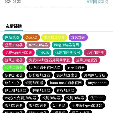
2024-06-23
支持
[0]
反对
[0]
友情链接
网站地图
QuickQ
旋风加速度器
旋风加速
坚果加速器
tiktok加速器
狗急加速器官网
免费vqn外网加速
小蓝鸟
优途加速器官网
风驰加速器
旋风加速器
免费vps加速器外网苹果版
旋风加速度器
快连加速器
快连加速器官网入口
原子加速器
快鸭加速器
快柠檬加速器
旋风加速度器
外网网址导航
软件中心
银河加速器
ikuuu.me加速器官网
anyconnect
纵云梯加速器
蚂蚁加速器
青柠加速器
vp(永久免费)加速器
银河加速器
银河加速器
优云666
银河加速器
银河加速器
1元机场
免费海外pvn加速器