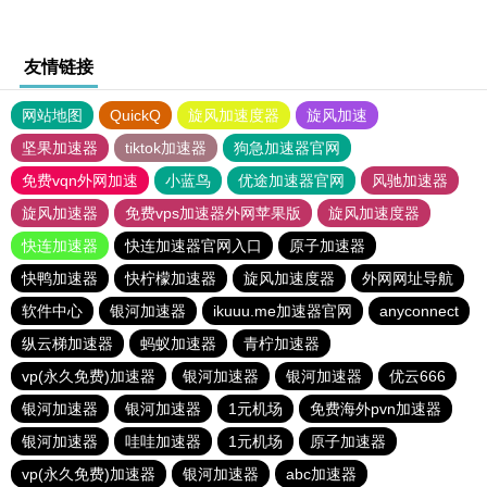
友情链接
网站地图
QuickQ
旋风加速度器
旋风加速
坚果加速器
tiktok加速器
狗急加速器官网
免费vqn外网加速
小蓝鸟
优途加速器官网
风驰加速器
旋风加速器
免费vps加速器外网苹果版
旋风加速度器
快连加速器
快连加速器官网入口
原子加速器
快鸭加速器
快柠檬加速器
旋风加速度器
外网网址导航
软件中心
银河加速器
ikuuu.me加速器官网
anyconnect
纵云梯加速器
蚂蚁加速器
青柠加速器
vp(永久免费)加速器
银河加速器
银河加速器
优云666
银河加速器
银河加速器
1元机场
免费海外pvn加速器
银河加速器
哇哇加速器
1元机场
原子加速器
vp(永久免费)加速器
银河加速器
abc加速器