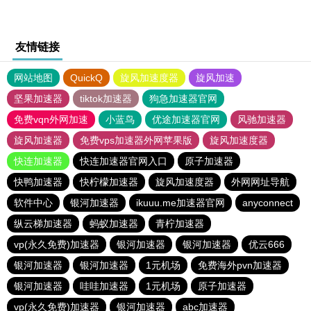
友情链接
网站地图
QuickQ
旋风加速度器
旋风加速
坚果加速器
tiktok加速器
狗急加速器官网
免费vqn外网加速
小蓝鸟
优途加速器官网
风驰加速器
旋风加速器
免费vps加速器外网苹果版
旋风加速度器
快连加速器
快连加速器官网入口
原子加速器
快鸭加速器
快柠檬加速器
旋风加速度器
外网网址导航
软件中心
银河加速器
ikuuu.me加速器官网
anyconnect
纵云梯加速器
蚂蚁加速器
青柠加速器
vp(永久免费)加速器
银河加速器
银河加速器
优云666
银河加速器
银河加速器
1元机场
免费海外pvn加速器
银河加速器
哇哇加速器
1元机场
原子加速器
vp(永久免费)加速器
银河加速器
abc加速器