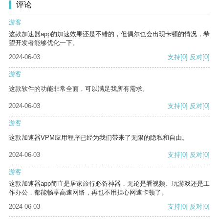
评论
游客
这款加速器app的加速效果还是不错的，但偶尔也会出现卡顿的情况，希
望开发者能够优化一下。
2024-06-03
支持
[0]
反对
[0]
游客
这款软件的功能非常全面，可以满足我所有需求。
2024-06-03
支持
[0]
反对
[0]
游客
这款加速器VPM应用程序已经为我们带来了无限的隐私和自由。
2024-06-03
支持
[0]
反对
[0]
游客
这款加速器app简直是居家旅行必备神器，无论是看视频、玩游戏还是工
作办公，都能畅享高速网络，再也不用担心网速卡顿了。
2024-06-03
支持
[0]
反对
[0]