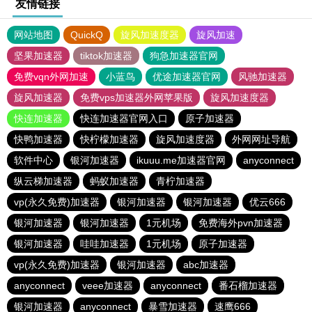
友情链接
网站地图
QuickQ
旋风加速度器
旋风加速
坚果加速器
tiktok加速器
狗急加速器官网
免费vqn外网加速
小蓝鸟
优途加速器官网
风驰加速器
旋风加速器
免费vps加速器外网苹果版
旋风加速度器
快连加速器
快连加速器官网入口
原子加速器
快鸭加速器
快柠檬加速器
旋风加速度器
外网网址导航
软件中心
银河加速器
ikuuu.me加速器官网
anyconnect
纵云梯加速器
蚂蚁加速器
青柠加速器
vp(永久免费)加速器
银河加速器
银河加速器
优云666
银河加速器
银河加速器
1元机场
免费海外pvn加速器
银河加速器
哇哇加速器
1元机场
原子加速器
vp(永久免费)加速器
银河加速器
abc加速器
anyconnect
veee加速器
anyconnect
番石榴加速器
银河加速器
anyconnect
暴雪加速器
速鹰666