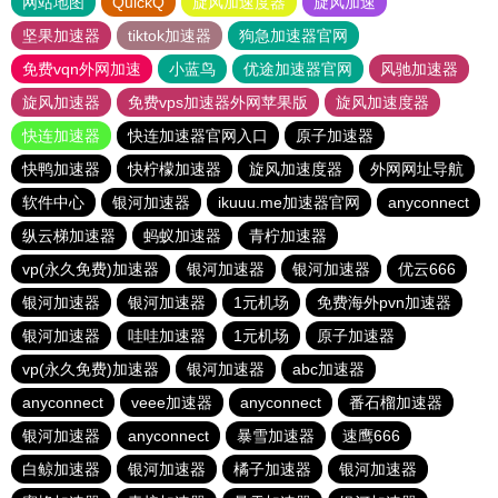
网站地图
QuickQ
旋风加速度器
旋风加速
坚果加速器
tiktok加速器
狗急加速器官网
免费vqn外网加速
小蓝鸟
优途加速器官网
风驰加速器
旋风加速器
免费vps加速器外网苹果版
旋风加速度器
快连加速器
快连加速器官网入口
原子加速器
快鸭加速器
快柠檬加速器
旋风加速度器
外网网址导航
软件中心
银河加速器
ikuuu.me加速器官网
anyconnect
纵云梯加速器
蚂蚁加速器
青柠加速器
vp(永久免费)加速器
银河加速器
银河加速器
优云666
银河加速器
银河加速器
1元机场
免费海外pvn加速器
银河加速器
哇哇加速器
1元机场
原子加速器
vp(永久免费)加速器
银河加速器
abc加速器
anyconnect
veee加速器
anyconnect
番石榴加速器
银河加速器
anyconnect
暴雪加速器
速鹰666
白鲸加速器
银河加速器
橘子加速器
银河加速器