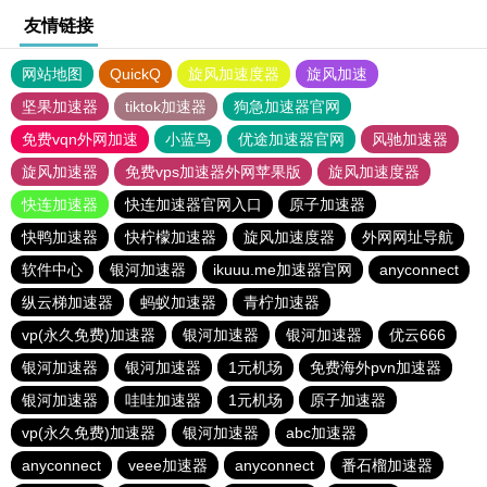
友情链接
网站地图
QuickQ
旋风加速度器
旋风加速
坚果加速器
tiktok加速器
狗急加速器官网
免费vqn外网加速
小蓝鸟
优途加速器官网
风驰加速器
旋风加速器
免费vps加速器外网苹果版
旋风加速度器
快连加速器
快连加速器官网入口
原子加速器
快鸭加速器
快柠檬加速器
旋风加速度器
外网网址导航
软件中心
银河加速器
ikuuu.me加速器官网
anyconnect
纵云梯加速器
蚂蚁加速器
青柠加速器
vp(永久免费)加速器
银河加速器
银河加速器
优云666
银河加速器
银河加速器
1元机场
免费海外pvn加速器
银河加速器
哇哇加速器
1元机场
原子加速器
vp(永久免费)加速器
银河加速器
abc加速器
anyconnect
veee加速器
anyconnect
番石榴加速器