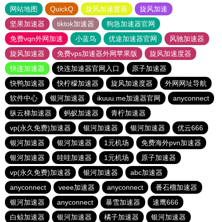
网站地图
QuickQ
旋风加速度器
旋风加速
坚果加速器
tiktok加速器
狗急加速器官网
免费vqn外网加速
小蓝鸟
优途加速器官网
风驰加速器
旋风加速器
免费vps加速器外网苹果版
旋风加速度器
快连加速器
快连加速器官网入口
原子加速器
快鸭加速器
快柠檬加速器
旋风加速度器
外网网址导航
软件中心
银河加速器
ikuuu.me加速器官网
anyconnect
纵云梯加速器
蚂蚁加速器
青柠加速器
vp(永久免费)加速器
银河加速器
银河加速器
优云666
银河加速器
银河加速器
1元机场
免费海外pvn加速器
银河加速器
哇哇加速器
1元机场
原子加速器
vp(永久免费)加速器
银河加速器
abc加速器
anyconnect
veee加速器
anyconnect
番石榴加速器
银河加速器
anyconnect
暴雪加速器
速鹰666
白鲸加速器
银河加速器
橘子加速器
银河加速器