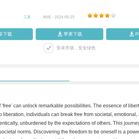
工具
|
时间：2024-05-25
|
卓下载
苹果下载
安卓市场，安全绿色
'free' can unlock remarkable possibilities. The essence of liberty
 liberation, individuals can break free from societal, emotional,
hentically, unburdened by the expectations of others. This jour
 societal norms. Discovering the freedom to be oneself is a powerf