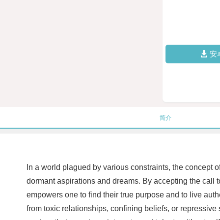
安
简介
In a world plagued by various constraints, the concept of 
dormant aspirations and dreams. By accepting the call to
empowers one to find their true purpose and to live aut
from toxic relationships, confining beliefs, or repressive