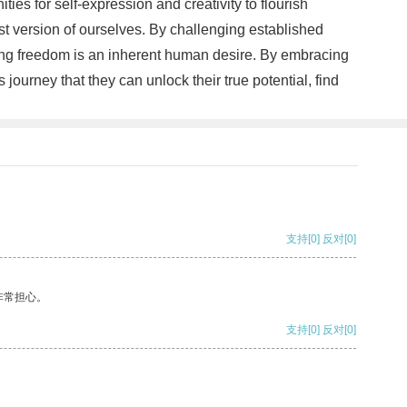
ies for self-expression and creativity to flourish
est version of ourselves. By challenging established
ing freedom is an inherent human desire. By embracing
 journey that they can unlock their true potential, find
支持
[0]
反对
[0]
非常担心。
支持
[0]
反对
[0]