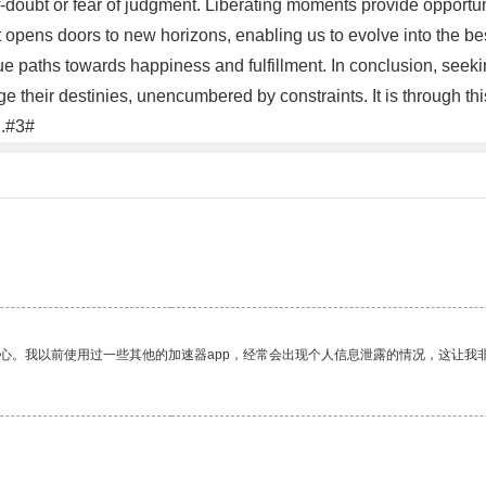
f-doubt or fear of judgment. Liberating moments provide opportunit
st opens doors to new horizons, enabling us to evolve into the b
 paths towards happiness and fulfillment. In conclusion, seek
ge their destinies, unencumbered by constraints. It is through this
n.#3#
放心。我以前使用过一些其他的加速器app，经常会出现个人信息泄露的情况，这让我