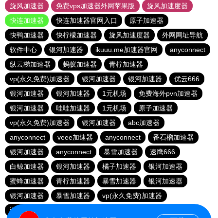
旋风加速器
免费vps加速器外网苹果版
旋风加速度器
快连加速器
快连加速器官网入口
原子加速器
快鸭加速器
快柠檬加速器
旋风加速度器
外网网址导航
软件中心
银河加速器
ikuuu.me加速器官网
anyconnect
纵云梯加速器
蚂蚁加速器
青柠加速器
vp(永久免费)加速器
银河加速器
银河加速器
优云666
银河加速器
银河加速器
1元机场
免费海外pvn加速器
银河加速器
哇哇加速器
1元机场
原子加速器
vp(永久免费)加速器
银河加速器
abc加速器
anyconnect
veee加速器
anyconnect
番石榴加速器
银河加速器
anyconnect
暴雪加速器
速鹰666
白鲸加速器
银河加速器
橘子加速器
银河加速器
蜜蜂加速器
青柠加速器
暴雪加速器
银河加速器
银河加速器
暴雪加速器
vp(永久免费)加速器
海外梯子官网