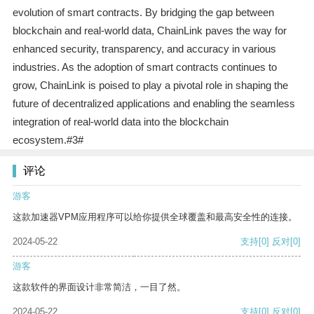
evolution of smart contracts. By bridging the gap between
blockchain and real-world data, ChainLink paves the way for
enhanced security, transparency, and accuracy in various
industries. As the adoption of smart contracts continues to
grow, ChainLink is poised to play a pivotal role in shaping the
future of decentralized applications and enabling the seamless
integration of real-world data into the blockchain
ecosystem.#3#
评论
游客
这款加速器VPM应用程序可以给你提供全球覆盖和最高安全性的连接。
2024-05-22
支持
[0]
反对
[0]
游客
这款软件的界面设计非常简洁，一目了然。
2024-05-22
支持
[0]
反对
[0]