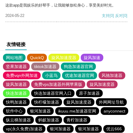
这款app是我娱乐的好帮手，让我能够放松身心，享受美好时光。
2024-05-22
支持
[0]
反对
[0]
友情链接
网站地图
QuickQ
旋风加速度器
旋风加速
坚果加速器
tiktok加速器
狗急加速器官网
免费vqn外网加速
小蓝鸟
优途加速器官网
风驰加速器
旋风加速器
免费vps加速器外网苹果版
旋风加速度器
快连加速器
快连加速器官网入口
原子加速器
快鸭加速器
快柠檬加速器
旋风加速度器
外网网址导航
软件中心
银河加速器
ikuuu.me加速器官网
anyconnect
纵云梯加速器
蚂蚁加速器
青柠加速器
vp(永久免费)加速器
银河加速器
银河加速器
优云666