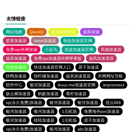
友情链接
网站地图
QuickQ
旋风加速度器
旋风加速
坚果加速器
tiktok加速器
狗急加速器官网
免费vqn外网加速
小蓝鸟
优途加速器官网
风驰加速器
旋风加速器
免费vps加速器外网苹果版
旋风加速度器
快连加速器
快连加速器官网入口
原子加速器
快鸭加速器
快柠檬加速器
旋风加速度器
外网网址导航
软件中心
银河加速器
ikuuu.me加速器官网
anyconnect
纵云梯加速器
蚂蚁加速器
青柠加速器
vp(永久免费)加速器
银河加速器
银河加速器
优云666
银河加速器
银河加速器
1元机场
免费海外pvn加速器
银河加速器
哇哇加速器
1元机场
原子加速器
vp(永久免费)加速器
银河加速器
abc加速器