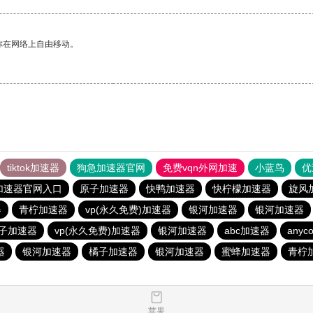
你在网络上自由移动。
tiktok加速器
狗急加速器官网
免费vqn外网加速
小蓝鸟
优
加速器官网入口
原子加速器
快鸭加速器
快柠檬加速器
旋风
器
青柠加速器
vp(永久免费)加速器
银河加速器
银河加速器
子加速器
vp(永久免费)加速器
银河加速器
abc加速器
anyco
器
银河加速器
橘子加速器
银河加速器
蜜蜂加速器
青柠
苹果