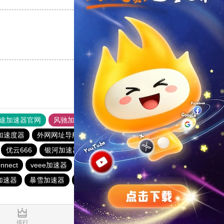
支持
[0]
反对
[0]
途加速器官网
风驰加速器
旋风加速器
加速度器
外网网址导航
软件中心
银河加速器
优云666
银河加速器
银河加速器
1元机场
nnect
veee加速器
anyconnect
番石榴加速器
加速器
暴雪加速器
银河加速器
银河加速器
暴雪加速器
0.288938s
排行
推荐