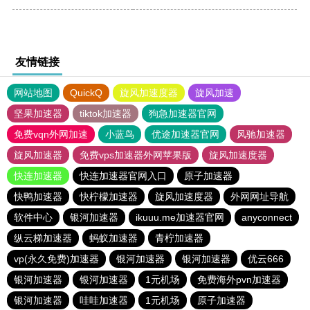
友情链接
网站地图
QuickQ
旋风加速度器
旋风加速
坚果加速器
tiktok加速器
狗急加速器官网
免费vqn外网加速
小蓝鸟
优途加速器官网
风驰加速器
旋风加速器
免费vps加速器外网苹果版
旋风加速度器
快连加速器
快连加速器官网入口
原子加速器
快鸭加速器
快柠檬加速器
旋风加速度器
外网网址导航
软件中心
银河加速器
ikuuu.me加速器官网
anyconnect
纵云梯加速器
蚂蚁加速器
青柠加速器
vp(永久免费)加速器
银河加速器
银河加速器
优云666
银河加速器
银河加速器
1元机场
免费海外pvn加速器
银河加速器
哇哇加速器
1元机场
原子加速器