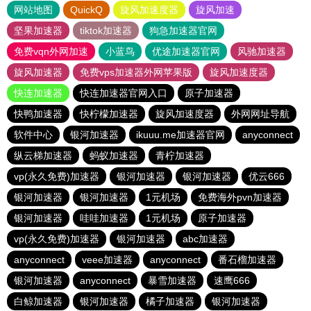
网站地图
QuickQ
旋风加速度器
旋风加速
坚果加速器
tiktok加速器
狗急加速器官网
免费vqn外网加速
小蓝鸟
优途加速器官网
风驰加速器
旋风加速器
免费vps加速器外网苹果版
旋风加速度器
快连加速器
快连加速器官网入口
原子加速器
快鸭加速器
快柠檬加速器
旋风加速度器
外网网址导航
软件中心
银河加速器
ikuuu.me加速器官网
anyconnect
纵云梯加速器
蚂蚁加速器
青柠加速器
vp(永久免费)加速器
银河加速器
银河加速器
优云666
银河加速器
银河加速器
1元机场
免费海外pvn加速器
银河加速器
哇哇加速器
1元机场
原子加速器
vp(永久免费)加速器
银河加速器
abc加速器
anyconnect
veee加速器
anyconnect
番石榴加速器
银河加速器
anyconnect
暴雪加速器
速鹰666
白鲸加速器
银河加速器
橘子加速器
银河加速器