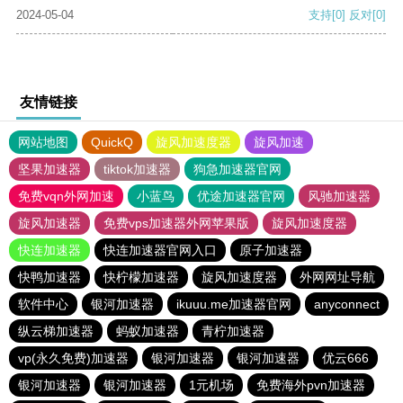
2024-05-04
支持
[0]
反对
[0]
友情链接
网站地图
QuickQ
旋风加速度器
旋风加速
坚果加速器
tiktok加速器
狗急加速器官网
免费vqn外网加速
小蓝鸟
优途加速器官网
风驰加速器
旋风加速器
免费vps加速器外网苹果版
旋风加速度器
快连加速器
快连加速器官网入口
原子加速器
快鸭加速器
快柠檬加速器
旋风加速度器
外网网址导航
软件中心
银河加速器
ikuuu.me加速器官网
anyconnect
纵云梯加速器
蚂蚁加速器
青柠加速器
vp(永久免费)加速器
银河加速器
银河加速器
优云666
银河加速器
银河加速器
1元机场
免费海外pvn加速器