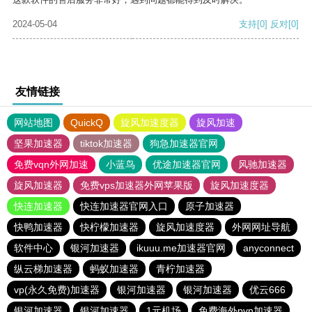
2024-05-04
支持
[0]
反对
[0]
友情链接
网站地图
QuickQ
旋风加速度器
旋风加速
坚果加速器
tiktok加速器
狗急加速器官网
免费vqn外网加速
小蓝鸟
优途加速器官网
风驰加速器
旋风加速器
免费vps加速器外网苹果版
旋风加速度器
快连加速器
快连加速器官网入口
原子加速器
快鸭加速器
快柠檬加速器
旋风加速度器
外网网址导航
软件中心
银河加速器
ikuuu.me加速器官网
anyconnect
纵云梯加速器
蚂蚁加速器
青柠加速器
vp(永久免费)加速器
银河加速器
银河加速器
优云666
银河加速器
银河加速器
1元机场
免费海外pvn加速器