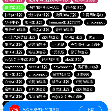
旋风加速器
免费vps加速器外网苹果版
旋风加速度器
快连加速器
快连加速器官网入口
原子加速器
快鸭加速器
快柠檬加速器
旋风加速度器
外网网址导航
软件中心
银河加速器
ikuuu.me加速器官网
anyconnect
纵云梯加速器
蚂蚁加速器
青柠加速器
vp(永久免费)加速器
银河加速器
银河加速器
优云666
银河加速器
银河加速器
1元机场
免费海外pvn加速器
银河加速器
哇哇加速器
1元机场
原子加速器
vp(永久免费)加速器
银河加速器
abc加速器
anyconnect
veee加速器
anyconnect
番石榴加速器
银河加速器
anyconnect
暴雪加速器
速鹰666
白鲸加速器
银河加速器
橘子加速器
银河加速器
蜜蜂加速器
青柠加速器
暴雪加速器
银河加速器
银河加速器
暴雪加速器
vp(永久免费)加速器
海外梯子官网
永久免费使用的加速器
下载