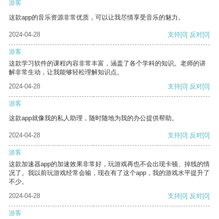
游客
这款app的音乐资源非常优质，可以让我尽情享受音乐的魅力。
2024-04-28
支持
[0]
反对
[0]
游客
这款学习软件的课程内容非常丰富，涵盖了各个学科的知识。老师的讲
解非常生动，让我能够轻松理解知识点。
2024-04-28
支持
[0]
反对
[0]
游客
这款app就像我的私人助理，随时随地为我的办公提供帮助。
2024-04-28
支持
[0]
反对
[0]
游客
这款加速器app的加速效果非常好，玩游戏再也不会出现卡顿、掉线的情
况了。我以前玩游戏经常会输，现在有了这个app，我的游戏水平提升了
不少。
2024-04-28
支持
[0]
反对
[0]
游客