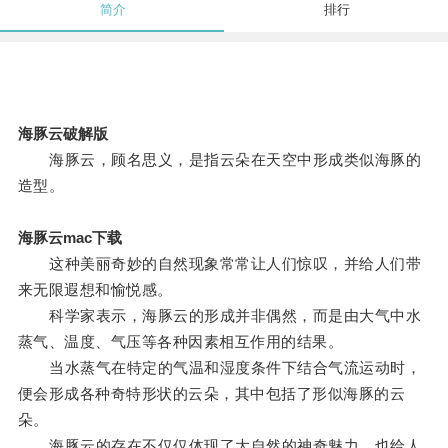
简介
排行
海豚云破解版
海豚云，顾名思义，是指云朵在天空中形成类似海豚的
造型。
海豚云mac下载
这种美丽奇妙的自然现象常常让人们惊叹，并给人们带
来无限遐想和愉悦感。
科学家表示，海豚云的形成并非偶然，而是由大气中水
蒸气、温度、气压等各种因素相互作用的结果。
当水蒸气在特定的气温和湿度条件下结合气流运动时，
便会形成各种奇特形状的云朵，其中包括了形似海豚的云
朵。
海豚云的存在不仅仅体现了大自然的神奇魅力，也给人