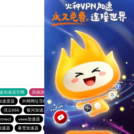
支持
[0]
反对
[0]
支持
[0]
反对
[0]
途加速器官网
风驰加速器
旋风加速器
加速度器
外网网址导航
软件中心
银河加速器
优云666
银河加速器
银河加速器
1元机场
nnect
veee加速器
anyconnect
番石榴加速器
加速器
暴雪加速器
银河加速器
银河加速器
暴雪加速器