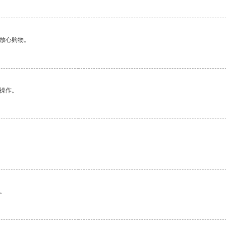
够放心购物。
悉操作。
。