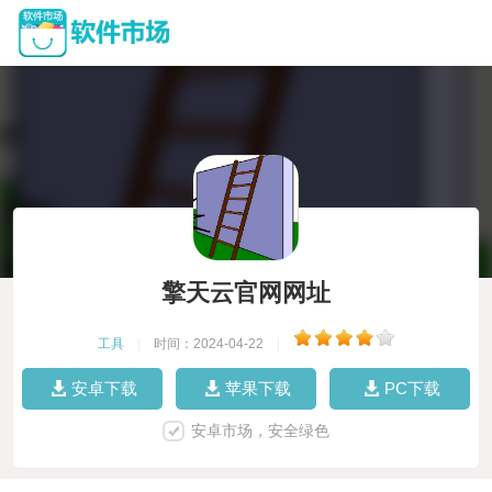
擎天云官网网址
工具
|
时间：2024-04-22
|
安卓下载
苹果下载
PC下载
安卓市场，安全绿色