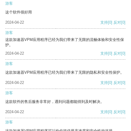
游客
这个软件很好用
2024-04-22
支持
[0]
反对
[0]
游客
这款加速器VPM应用程序已经为我们带来了无限的流畅体验和安全性保
护。
2024-04-22
支持
[0]
反对
[0]
游客
这款加速器VPM应用程序已经为我们带来了无限的隐私和安全性保护。
2024-04-22
支持
[0]
反对
[0]
游客
这款软件的售后服务非常好，遇到问题都能得到及时解决。
2024-04-22
支持
[0]
反对
[0]
游客
这款加速器VPM应用程序可以给你提供最高速度和安全性的连接。