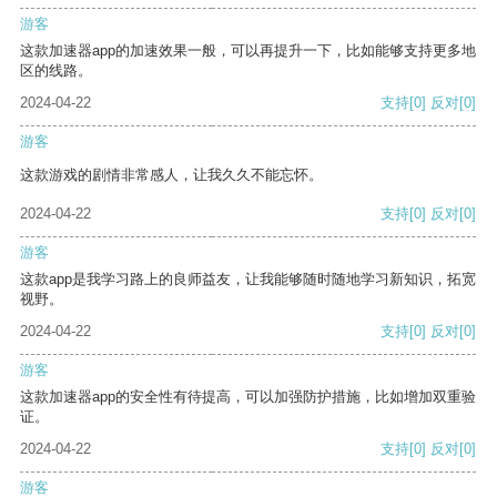
游客
这款加速器app的加速效果一般，可以再提升一下，比如能够支持更多地
区的线路。
2024-04-22
支持
[0]
反对
[0]
游客
这款游戏的剧情非常感人，让我久久不能忘怀。
2024-04-22
支持
[0]
反对
[0]
游客
这款app是我学习路上的良师益友，让我能够随时随地学习新知识，拓宽
视野。
2024-04-22
支持
[0]
反对
[0]
游客
这款加速器app的安全性有待提高，可以加强防护措施，比如增加双重验
证。
2024-04-22
支持
[0]
反对
[0]
游客