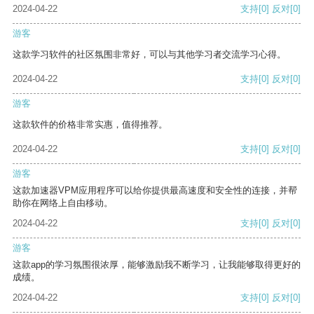
2024-04-22
支持
[0]
反对
[0]
游客
这款学习软件的社区氛围非常好，可以与其他学习者交流学习心得。
2024-04-22
支持
[0]
反对
[0]
游客
这款软件的价格非常实惠，值得推荐。
2024-04-22
支持
[0]
反对
[0]
游客
这款加速器VPM应用程序可以给你提供最高速度和安全性的连接，并帮
助你在网络上自由移动。
2024-04-22
支持
[0]
反对
[0]
游客
这款app的学习氛围很浓厚，能够激励我不断学习，让我能够取得更好的
成绩。
2024-04-22
支持
[0]
反对
[0]