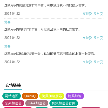
这款app的视频资源非常丰富，可以满足我不同的娱乐需求。
2024-04-22
支持
[0]
反对
[0]
游客
这款app的功能非常丰富，可以满足我不同的社交需求。
2024-04-22
支持
[0]
反对
[0]
游客
这款app就像我的社交平台，让我能够与志同道合的朋友一起交流。
2024-04-22
支持
[0]
反对
[0]
友情链接
网站地图
QuickQ
旋风加速度器
旋风加速
坚果加速器
tiktok加速器
狗急加速器官网