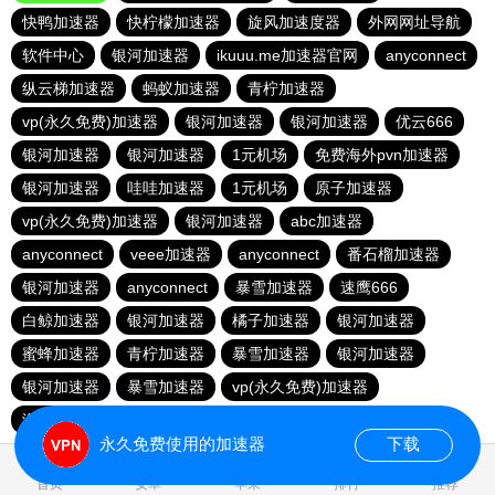
快鸭加速器
快柠檬加速器
旋风加速度器
外网网址导航
软件中心
银河加速器
ikuuu.me加速器官网
anyconnect
纵云梯加速器
蚂蚁加速器
青柠加速器
vp(永久免费)加速器
银河加速器
银河加速器
优云666
银河加速器
银河加速器
1元机场
免费海外pvn加速器
银河加速器
哇哇加速器
1元机场
原子加速器
vp(永久免费)加速器
银河加速器
abc加速器
anyconnect
veee加速器
anyconnect
番石榴加速器
银河加速器
anyconnect
暴雪加速器
速鹰666
白鲸加速器
银河加速器
橘子加速器
银河加速器
蜜蜂加速器
青柠加速器
暴雪加速器
银河加速器
银河加速器
暴雪加速器
vp(永久免费)加速器
海外梯子官网
永久免费使用的加速器
下载
0.041488s
首页
安卓
苹果
排行
推荐