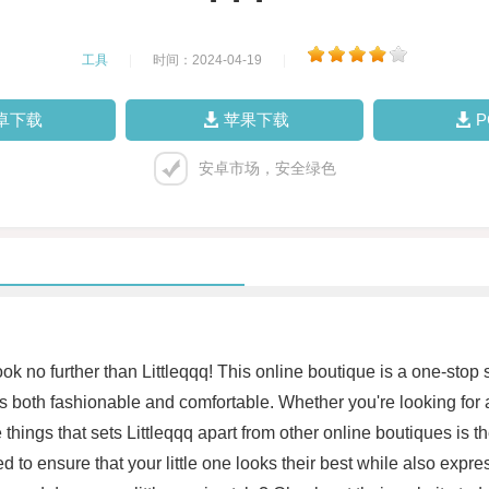
工具
|
时间：2024-04-19
|
卓下载
苹果下载
安卓市场，安全绿色
 Look no further than Littleqqq! This online boutique is a one-stop 
at is both fashionable and comfortable. Whether you're looking for
things that sets Littleqqq apart from other online boutiques is 
 to ensure that your little one looks their best while also expres