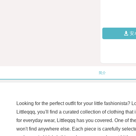
安
简介
Looking for the perfect outfit for your little fashionista?
Littleqqq, you'll find a curated collection of clothing th
for everyday wear, Littleqqq has you covered. One of the 
won't find anywhere else. Each piece is carefully selected