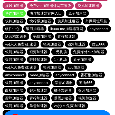
旋风加速器
免费vps加速器外网苹果版
旋风加速度器
快连加速器
快连加速器官网入口
原子加速器
快鸭加速器
快柠檬加速器
旋风加速度器
外网网址导航
软件中心
银河加速器
ikuuu.me加速器官网
anyconnect
纵云梯加速器
蚂蚁加速器
青柠加速器
vp(永久免费)加速器
银河加速器
银河加速器
优云666
银河加速器
银河加速器
1元机场
免费海外pvn加速器
银河加速器
哇哇加速器
1元机场
原子加速器
vp(永久免费)加速器
银河加速器
abc加速器
anyconnect
veee加速器
anyconnect
番石榴加速器
银河加速器
anyconnect
暴雪加速器
速鹰666
白鲸加速器
银河加速器
橘子加速器
银河加速器
蜜蜂加速器
青柠加速器
暴雪加速器
银河加速器
银河加速器
暴雪加速器
vp(永久免费)加速器
海外梯子官网