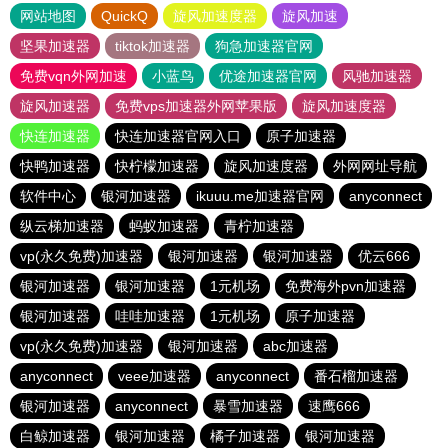
网站地图
QuickQ
旋风加速度器
旋风加速
坚果加速器
tiktok加速器
狗急加速器官网
免费vqn外网加速
小蓝鸟
优途加速器官网
风驰加速器
旋风加速器
免费vps加速器外网苹果版
旋风加速度器
快连加速器
快连加速器官网入口
原子加速器
快鸭加速器
快柠檬加速器
旋风加速度器
外网网址导航
软件中心
银河加速器
ikuuu.me加速器官网
anyconnect
纵云梯加速器
蚂蚁加速器
青柠加速器
vp(永久免费)加速器
银河加速器
银河加速器
优云666
银河加速器
银河加速器
1元机场
免费海外pvn加速器
银河加速器
哇哇加速器
1元机场
原子加速器
vp(永久免费)加速器
银河加速器
abc加速器
anyconnect
veee加速器
anyconnect
番石榴加速器
银河加速器
anyconnect
暴雪加速器
速鹰666
白鲸加速器
银河加速器
橘子加速器
银河加速器