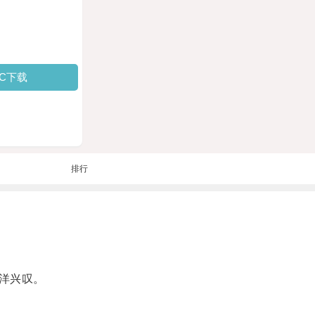
PC下载
排行
洋兴叹。