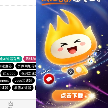
支持
[0]
反对
[0]
支持
[0]
反对
[0]
途加速器官网
风驰加速器
旋风加速器
加速度器
外网网址导航
软件中心
银河加速器
优云666
银河加速器
银河加速器
1元机场
nnect
veee加速器
anyconnect
番石榴加速器
加速器
暴雪加速器
银河加速器
银河加速器
暴雪加速器