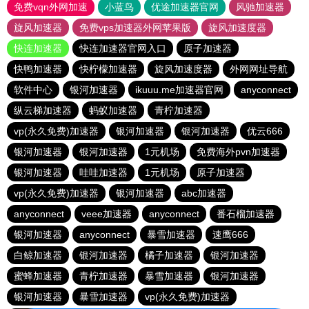
免费vqn外网加速
小蓝鸟
优途加速器官网
风驰加速器
旋风加速器
免费vps加速器外网苹果版
旋风加速度器
快连加速器
快连加速器官网入口
原子加速器
快鸭加速器
快柠檬加速器
旋风加速度器
外网网址导航
软件中心
银河加速器
ikuuu.me加速器官网
anyconnect
纵云梯加速器
蚂蚁加速器
青柠加速器
vp(永久免费)加速器
银河加速器
银河加速器
优云666
银河加速器
银河加速器
1元机场
免费海外pvn加速器
银河加速器
哇哇加速器
1元机场
原子加速器
vp(永久免费)加速器
银河加速器
abc加速器
anyconnect
veee加速器
anyconnect
番石榴加速器
银河加速器
anyconnect
暴雪加速器
速鹰666
白鲸加速器
银河加速器
橘子加速器
银河加速器
蜜蜂加速器
青柠加速器
暴雪加速器
银河加速器
银河加速器
暴雪加速器
vp(永久免费)加速器