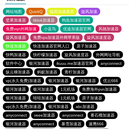
网站地图
QuickQ
旋风加速度器
旋风加速
坚果加速器
tiktok加速器
狗急加速器官网
免费vqn外网加速
小蓝鸟
优途加速器官网
风驰加速器
旋风加速器
免费vps加速器外网苹果版
旋风加速度器
快连加速器
快连加速器官网入口
原子加速器
快鸭加速器
快柠檬加速器
旋风加速度器
外网网址导航
软件中心
银河加速器
ikuuu.me加速器官网
anyconnect
纵云梯加速器
蚂蚁加速器
青柠加速器
vp(永久免费)加速器
银河加速器
银河加速器
优云666
银河加速器
银河加速器
1元机场
免费海外pvn加速器
银河加速器
哇哇加速器
1元机场
原子加速器
vp(永久免费)加速器
银河加速器
abc加速器
anyconnect
veee加速器
anyconnect
番石榴加速器
银河加速器
anyconnect
暴雪加速器
速鹰666