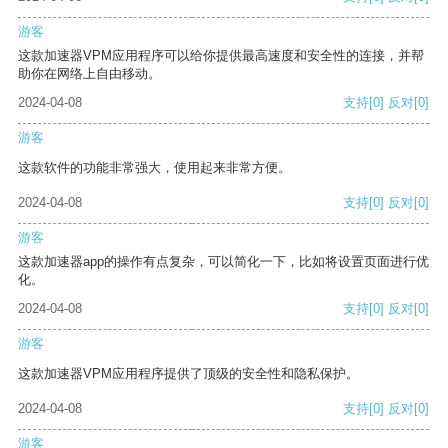
游客
这款加速器VPM应用程序可以给你提供最高速度和安全性的连接，并帮
助你在网络上自由移动。
2024-04-08
支持
[0]
反对
[0]
游客
这款软件的功能非常强大，使用起来非常方便。
2024-04-08
支持
[0]
反对
[0]
游客
这款加速器app的操作有点复杂，可以简化一下，比如将设置页面进行优
化。
2024-04-08
支持
[0]
反对
[0]
游客
这款加速器VPM应用程序提供了顶级的安全性和隐私保护。
2024-04-08
支持
[0]
反对
[0]
游客