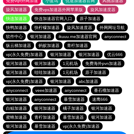
免费vqn外网加速
小蓝鸟
优途加速器官网
风驰加速器
旋风加速器
免费vps加速器外网苹果版
旋风加速度器
快连加速器
快连加速器官网入口
原子加速器
快鸭加速器
快柠檬加速器
旋风加速度器
外网网址导航
软件中心
银河加速器
ikuuu.me加速器官网
anyconnect
纵云梯加速器
蚂蚁加速器
青柠加速器
vp(永久免费)加速器
银河加速器
银河加速器
优云666
银河加速器
银河加速器
1元机场
免费海外pvn加速器
银河加速器
哇哇加速器
1元机场
原子加速器
vp(永久免费)加速器
银河加速器
abc加速器
anyconnect
veee加速器
anyconnect
番石榴加速器
银河加速器
anyconnect
暴雪加速器
速鹰666
白鲸加速器
银河加速器
橘子加速器
银河加速器
蜜蜂加速器
青柠加速器
暴雪加速器
银河加速器
银河加速器
暴雪加速器
vp(永久免费)加速器