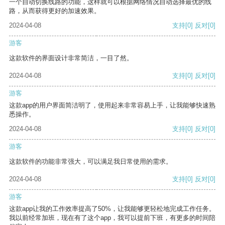
一个自动切换线路的功能，这样就可以根据网络情况自动选择最优的线
路，从而获得更好的加速效果。
2024-04-08
支持
[0]
反对
[0]
游客
这款软件的界面设计非常简洁，一目了然。
2024-04-08
支持
[0]
反对
[0]
游客
这款app的用户界面简洁明了，使用起来非常容易上手，让我能够快速熟
悉操作。
2024-04-08
支持
[0]
反对
[0]
游客
这款软件的功能非常强大，可以满足我日常使用的需求。
2024-04-08
支持
[0]
反对
[0]
游客
这款app让我的工作效率提高了50%，让我能够更轻松地完成工作任务。
我以前经常加班，现在有了这个app，我可以提前下班，有更多的时间陪