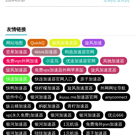
2024-03-30
支持
[0]
反对
[0]
友情链接
网站地图
QuickQ
旋风加速度器
旋风加速
坚果加速器
tiktok加速器
狗急加速器官网
免费vqn外网加速
小蓝鸟
优途加速器官网
风驰加速器
旋风加速器
免费vps加速器外网苹果版
旋风加速度器
快连加速器
快连加速器官网入口
原子加速器
快鸭加速器
快柠檬加速器
旋风加速度器
外网网址导航
软件中心
银河加速器
ikuuu.me加速器官网
anyconnect
纵云梯加速器
蚂蚁加速器
青柠加速器
vp(永久免费)加速器
银河加速器
银河加速器
优云666
银河加速器
银河加速器
1元机场
免费海外pvn加速器
银河加速器
哇哇加速器
1元机场
原子加速器