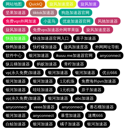
网站地图
QuickQ
旋风加速度器
旋风加速
坚果加速器
tiktok加速器
狗急加速器官网
免费vqn外网加速
小蓝鸟
优途加速器官网
风驰加速器
旋风加速器
免费vps加速器外网苹果版
旋风加速度器
快连加速器
快连加速器官网入口
原子加速器
快鸭加速器
快柠檬加速器
旋风加速度器
外网网址导航
软件中心
银河加速器
ikuuu.me加速器官网
anyconnect
纵云梯加速器
蚂蚁加速器
青柠加速器
vp(永久免费)加速器
银河加速器
银河加速器
优云666
银河加速器
银河加速器
1元机场
免费海外pvn加速器
银河加速器
哇哇加速器
1元机场
原子加速器
vp(永久免费)加速器
银河加速器
abc加速器
anyconnect
veee加速器
anyconnect
番石榴加速器
银河加速器
anyconnect
暴雪加速器
速鹰666
白鲸加速器
银河加速器
橘子加速器
银河加速器