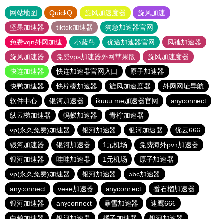
网站地图
QuickQ
旋风加速度器
旋风加速
坚果加速器
tiktok加速器
狗急加速器官网
免费vqn外网加速
小蓝鸟
优途加速器官网
风驰加速器
旋风加速器
免费vps加速器外网苹果版
旋风加速度器
快连加速器
快连加速器官网入口
原子加速器
快鸭加速器
快柠檬加速器
旋风加速度器
外网网址导航
软件中心
银河加速器
ikuuu.me加速器官网
anyconnect
纵云梯加速器
蚂蚁加速器
青柠加速器
vp(永久免费)加速器
银河加速器
银河加速器
优云666
银河加速器
银河加速器
1元机场
免费海外pvn加速器
银河加速器
哇哇加速器
1元机场
原子加速器
vp(永久免费)加速器
银河加速器
abc加速器
anyconnect
veee加速器
anyconnect
番石榴加速器
银河加速器
anyconnect
暴雪加速器
速鹰666
白鲸加速器
银河加速器
橘子加速器
银河加速器