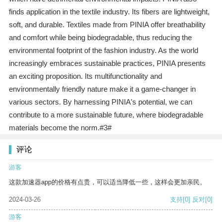
finds application in the textile industry. Its fibers are lightweight,
soft, and durable. Textiles made from PINIA offer breathability
and comfort while being biodegradable, thus reducing the
environmental footprint of the fashion industry. As the world
increasingly embraces sustainable practices, PINIA presents
an exciting proposition. Its multifunctionality and
environmentally friendly nature make it a game-changer in
various sectors. By harnessing PINIA's potential, we can
contribute to a more sustainable future, where biodegradable
materials become the norm.#3#
评论
游客
这款加速器app的价格有点贵，可以适当降低一些，这样会更加亲民。
2024-03-26
支持
[0]
反对
[0]
游客