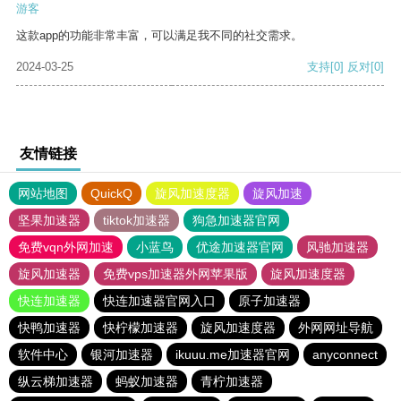
游客
这款app的功能非常丰富，可以满足我不同的社交需求。
2024-03-25
支持
[0]
反对
[0]
友情链接
网站地图
QuickQ
旋风加速度器
旋风加速
坚果加速器
tiktok加速器
狗急加速器官网
免费vqn外网加速
小蓝鸟
优途加速器官网
风驰加速器
旋风加速器
免费vps加速器外网苹果版
旋风加速度器
快连加速器
快连加速器官网入口
原子加速器
快鸭加速器
快柠檬加速器
旋风加速度器
外网网址导航
软件中心
银河加速器
ikuuu.me加速器官网
anyconnect
纵云梯加速器
蚂蚁加速器
青柠加速器