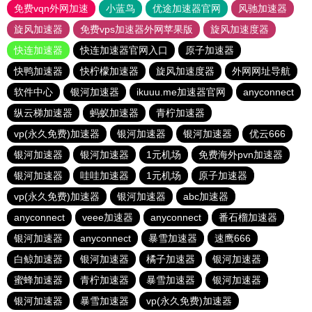
免费vqn外网加速
小蓝鸟
优途加速器官网
风驰加速器
旋风加速器
免费vps加速器外网苹果版
旋风加速度器
快连加速器
快连加速器官网入口
原子加速器
快鸭加速器
快柠檬加速器
旋风加速度器
外网网址导航
软件中心
银河加速器
ikuuu.me加速器官网
anyconnect
纵云梯加速器
蚂蚁加速器
青柠加速器
vp(永久免费)加速器
银河加速器
银河加速器
优云666
银河加速器
银河加速器
1元机场
免费海外pvn加速器
银河加速器
哇哇加速器
1元机场
原子加速器
vp(永久免费)加速器
银河加速器
abc加速器
anyconnect
veee加速器
anyconnect
番石榴加速器
银河加速器
anyconnect
暴雪加速器
速鹰666
白鲸加速器
银河加速器
橘子加速器
银河加速器
蜜蜂加速器
青柠加速器
暴雪加速器
银河加速器
银河加速器
暴雪加速器
vp(永久免费)加速器