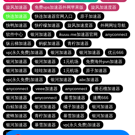
旋风加速器
免费vps加速器外网苹果版
旋风加速度器
快连加速器
快连加速器官网入口
原子加速器
快鸭加速器
快柠檬加速器
旋风加速度器
外网网址导航
软件中心
银河加速器
ikuuu.me加速器官网
anyconnect
纵云梯加速器
蚂蚁加速器
青柠加速器
vp(永久免费)加速器
银河加速器
银河加速器
优云666
银河加速器
银河加速器
1元机场
免费海外pvn加速器
银河加速器
哇哇加速器
1元机场
原子加速器
vp(永久免费)加速器
银河加速器
abc加速器
anyconnect
veee加速器
anyconnect
番石榴加速器
银河加速器
anyconnect
暴雪加速器
速鹰666
白鲸加速器
银河加速器
橘子加速器
银河加速器
蜜蜂加速器
青柠加速器
暴雪加速器
银河加速器
银河加速器
暴雪加速器
vp(永久免费)加速器
海外梯子官网