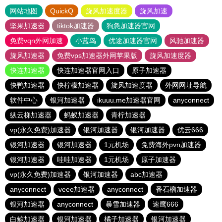
网站地图
QuickQ
旋风加速度器
旋风加速
坚果加速器
tiktok加速器
狗急加速器官网
免费vqn外网加速
小蓝鸟
优途加速器官网
风驰加速器
旋风加速器
免费vps加速器外网苹果版
旋风加速度器
快连加速器
快连加速器官网入口
原子加速器
快鸭加速器
快柠檬加速器
旋风加速度器
外网网址导航
软件中心
银河加速器
ikuuu.me加速器官网
anyconnect
纵云梯加速器
蚂蚁加速器
青柠加速器
vp(永久免费)加速器
银河加速器
银河加速器
优云666
银河加速器
银河加速器
1元机场
免费海外pvn加速器
银河加速器
哇哇加速器
1元机场
原子加速器
vp(永久免费)加速器
银河加速器
abc加速器
anyconnect
veee加速器
anyconnect
番石榴加速器
银河加速器
anyconnect
暴雪加速器
速鹰666
白鲸加速器
银河加速器
橘子加速器
银河加速器